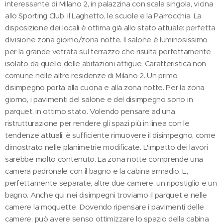
interessante di Milano 2, in palazzina con scala singola, vicina
allo Sporting Club, il Laghetto, le scuole e la Parrocchia. La
disposizione dei locali è ottima già allo stato attuale: perfetta
divisione zona giorno/zona notte. Il salone è luminosissimo
per la grande vetrata sul terrazzo che risulta perfettamente
isolato da quello delle abitazioni attigue. Caratteristica non
comune nelle altre residenze di Milano 2. Un primo
disimpegno porta alla cucina e alla zona notte. Per la zona
giorno, i pavimenti del salone e del disimpegno sono in
parquet, in ottimo stato. Volendo pensare ad una
ristrutturazione per rendere gli spazi più in linea con le
tendenze attuali, è sufficiente rimuovere il disimpegno, come
dimostrato nelle planimetrie modificate. L'impatto dei lavori
sarebbe molto contenuto. La zona notte comprende una
camera padronale con il bagno e la cabina armadio. E,
perfettamente separate, altre due camere, un ripostiglio e un
bagno. Anche qui nei disimpegni troviamo il parquet e nelle
camere la moquette. Dovendo ripensare i pavimenti delle
camere, può avere senso ottimizzare lo spazio della cabina